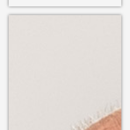
+49 2382 96868-19
heinz.ostholt@scharkon.de